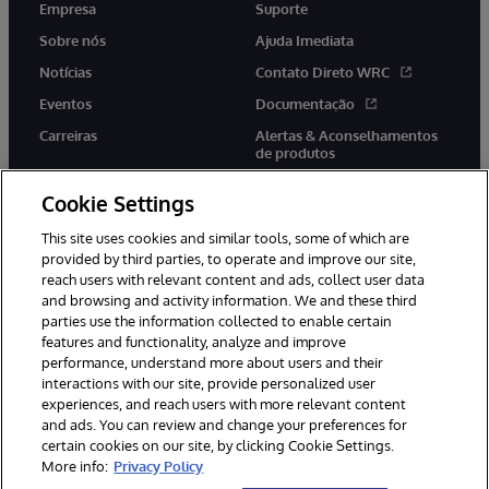
Empresa
Suporte
Sobre nós
Ajuda Imediata
Notícias
Contato Direto WRC
Eventos
Documentação
Carreiras
Alertas & Aconselhamentos
de produtos
Cookie Settings
This site uses cookies and similar tools, some of which are
provided by third parties, to operate and improve our site,
twitter
youtube
facebook
linkedin
reach users with relevant content and ads, collect user data
and browsing and activity information. We and these third
parties use the information collected to enable certain
features and functionality, analyze and improve
performance, understand more about users and their
© 1996-2022 InterSystems Corporation, Boston, MA. Todos os
direitos reservados.
interactions with our site, provide personalized user
experiences, and reach users with more relevant content
Avisos/Termos & Condições
Declaração de Privacidade
and ads. You can review and change your preferences for
Garantia
Acessibilidade
certain cookies on our site, by clicking Cookie Settings.
More info:
Privacy Policy