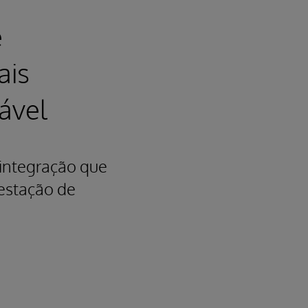
e
ais
ável
integração que
restação de