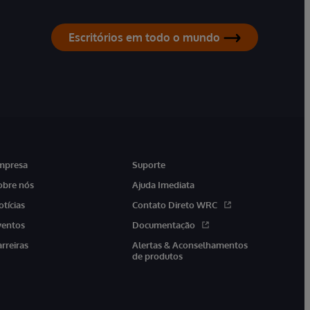
Escritórios em todo o mundo
mpresa
Suporte
obre nós
Ajuda Imediata
otícias
Contato Direto WRC
ventos
Documentação
arreiras
Alertas & Aconselhamentos
de produtos