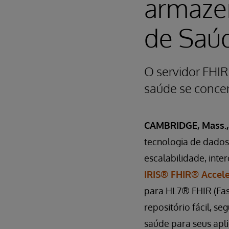
armaze
de Saú
O servidor FHIR
saúde se concen
CAMBRIDGE, Mass., 
tecnologia de dados 
escalabilidade, int
IRIS® FHIR® Accele
para HL7® FHIR (Fas
repositório fácil, 
saúde para seus apli