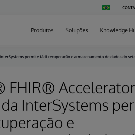
Change
CONTA
Country
Produtos
Soluções
Knowledge H
 InterSystems permite fácil recuperação e armazenamento de dados do set
® FHIR® Accelerator
 da InterSystems pe
ecuperação e