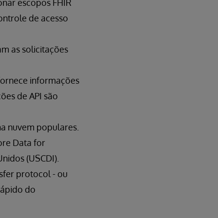
cionar escopos FHIR
ontrole de acesso
am as solicitações
 fornece informações
ções de API são
na nuvem populares.
ore Data for
Unidos (USCDI).
nsfer protocol - ou
 rápido do