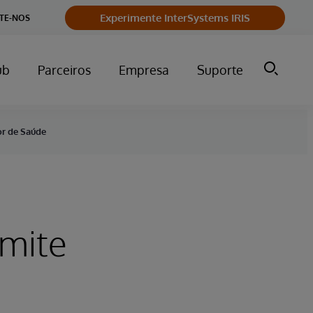
Experimente InterSystems IRIS
TE-NOS
ub
Parceiros
Empresa
Suporte
or de Saúde
rmite