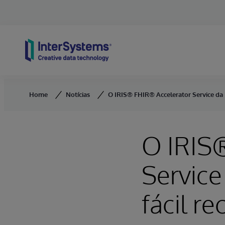
Skip to content
Home
Notícias
O IRIS® FHIR® Accelerator Service da
O IRIS
Service
fácil r