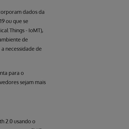
ncorporam dados da
19 ou que se
cal Things - IoMT),
 ambiente de
, a necessidade de
onta para o
vedores sejam mais
h 2.0 usando o