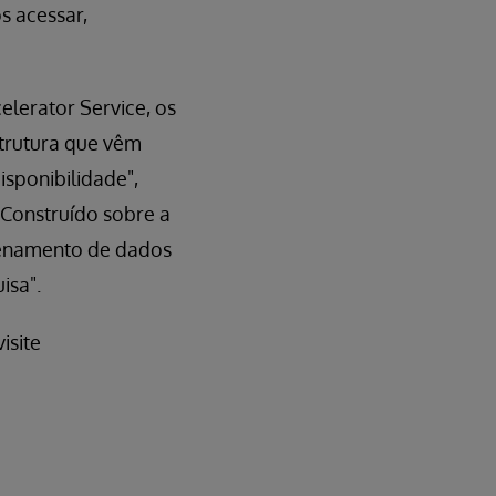
s acessar,
lerator Service, os
strutura que vêm
isponibilidade",
"Construído sobre a
azenamento de dados
isa".
isite