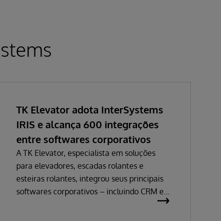
ystems
TK Elevator adota InterSystems
IRIS e alcança 600 integrações
entre softwares corporativos
A TK Elevator, especialista em soluções
para elevadores, escadas rolantes e
esteiras rolantes, integrou seus principais
softwares corporativos – incluindo CRM e
ERP – e alcançou uma malha de cerca de
600 integrações. Elas são responsáveis por