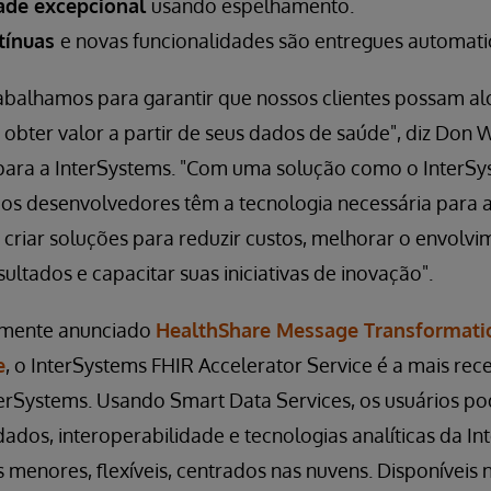
dade excepcional
usando espelhamento.
ntínuas
e novas funcionalidades são entregues automat
rabalhamos para garantir que nossos clientes possam al
 obter valor a partir de seus dados de saúde", diz Don
ara a InterSystems. "Com uma solução como o InterSy
 os desenvolvedores têm a tecnologia necessária para a
 criar soluções para reduzir custos, melhorar o envolvi
sultados e capacitar suas iniciativas de inovação".
emente anunciado
HealthShare Message Transformatio
e
, o InterSystems FHIR Accelerator Service é a mais rec
terSystems. Usando Smart Data Services, os usuários p
ados, interoperabilidade e tecnologias analíticas da 
 menores, flexíveis, centrados nas nuvens. Disponíveis n