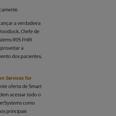
icamente.
cançar a verdadeira
 Woodlock, Chefe de
stems IRIS FHIR
proveitar a
mento dos pacientes,
n Services for
ente oferta de Smart
odem acessar todo o
InterSystems como
os principais