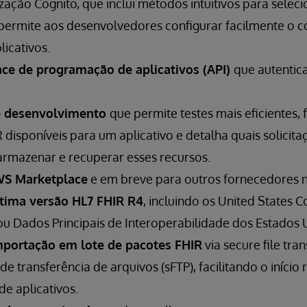
ização Cognito, que inclui métodos intuitivos para sele
permite aos desenvolvedores configurar facilmente o c
licativos.
ace de programação de aplicativos (API)
que autentic
e desenvolvimento
que permite testes mais eficientes,
 disponíveis para um aplicativo e detalha quais solicita
armazenar e recuperar esses recursos.
WS Marketplace
e em breve para outros fornecedores 
ltima versão HL7 FHIR R4
, incluindo os United States C
- ou Dados Principais de Interoperabilidade dos Estados 
mportação em lote de pacotes FHIR
via secure file tra
e transferência de arquivos (sFTP), facilitando o início
e aplicativos.