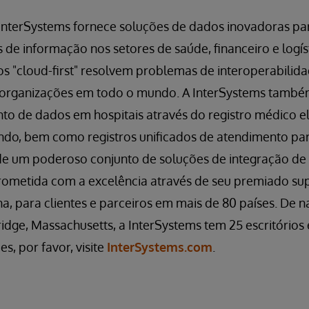
InterSystems fornece soluções de dados inovadoras p
s de informação nos setores de saúde, financeiro e logí
s "cloud-first" resolvem problemas de interoperabilida
a organizações em todo o mundo. A InterSystems també
to de dados em hospitais através do registro médico e
o, bem como registros unificados de atendimento par
de um poderoso conjunto de soluções de integração de
metida com a excelência através de seu premiado sup
na, para clientes e parceiros em mais de 80 países. De n
ge, Massachusetts, a InterSystems tem 25 escritórios
s, por favor, visite
InterSystems.com
.