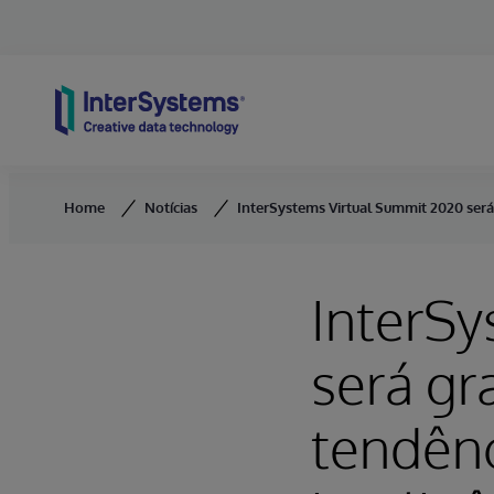
Skip to content
Home
Notícias
InterSystems Virtual Summit 2020 será g
InterSy
será gr
tendênc