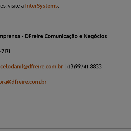
s, visite a
InterSystems
.
mprensa - DFreire Comunicação e Negócios
-7171
celodanil@dfreire.com.br
| (13)99741-8833
ora@dfreire.com.br