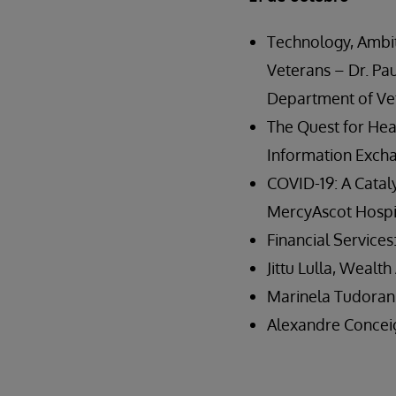
Technology, Ambit
Veterans – Dr. Paul
Department of Vet
The Quest for Hea
Information Exch
COVID-19: A Catal
MercyAscot Hospi
Financial Services
Jittu Lulla, Wealt
Marinela Tudoran,
Alexandre Concei