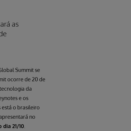
e
ará as
úde
 Global Summit se
mit ocorre de 20 de
tecnologia da
eynotes e os
 está o brasileiro
 apresentará no
 dia 21/10
.