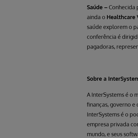
Saúde –
Conhecida p
ainda o
Healthcare 
saúde explorem o p
conferência é dirigid
pagadoras, represent
Sobre a InterSyste
A InterSystems é o 
finanças, governo e 
InterSystems é o po
empresa privada com
mundo, e seus softw