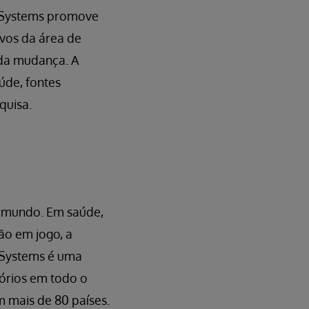
erSystems promove
ivos da área de
da mudança. A
aúde, fontes
quisa.
o mundo. Em saúde,
ão em jogo, a
rSystems é uma
órios em todo o
 mais de 80 países.