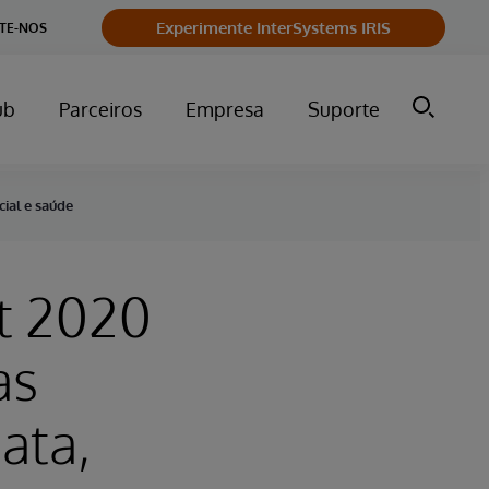
Experimente InterSystems IRIS
TE-NOS
ub
Parceiros
Empresa
Suporte
cial e saúde
t 2020
as
ata,