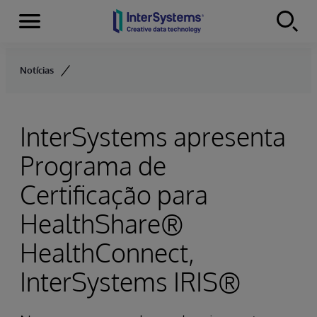
Menu
Skip to content
Notícias
InterSystems apresenta
Programa de
Certificação para
HealthShare®
HealthConnect,
InterSystems IRIS®