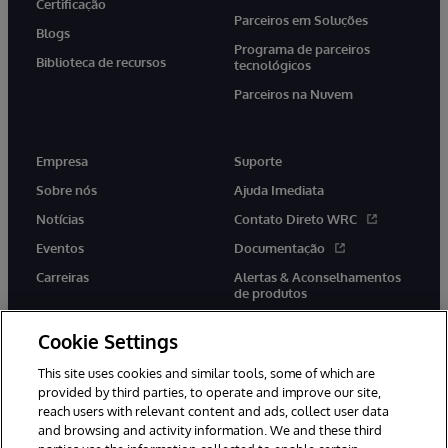
Certificação
Parceiros em Soluções
Blogs
Programa de parceiros
Biblioteca de recursos
tecnológicos
Parceiros na Nuvem
Empresa
Suporte
Sobre nós
Ajuda Imediata
Notícias
Contato Direto WRC
Eventos
Documentação
Carreiras
Alertas & Aconselhamentos
de produtos
Cookie Settings
This site uses cookies and similar tools, some of which are
provided by third parties, to operate and improve our site,
twitter
youtube
facebook
linkedin
reach users with relevant content and ads, collect user data
and browsing and activity information. We and these third