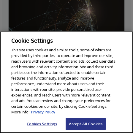
Cookie Settings
This site uses cookies and similar tools, some of which are
provided by third parties, to operate and improve our site,
InterSystems IRIS
reach users with relevant content and ads, collect user data
O InterSystems IRIS® é uma plataforma de
and browsing and activity information. We and these third
parties use the information collected to enable certain
dados de alto desempenho que prioriza a
features and functionality, analyze and improve
nuvem, projetada para facilitar a criação de
performance, understand more about users and their
interactions with our site, provide personalized user
aplicativos que suportam processos de missão
experiences, and reach users with more relevant content
crítica, conectando dados em tempo real em
and ads. You can review and change your preferences for
sistemas e silos diferentes.
certain cookies on our site, by clicking Cookie Settings.
More info:
Privacy Policy
Cookies Settings
Accept All Cookies