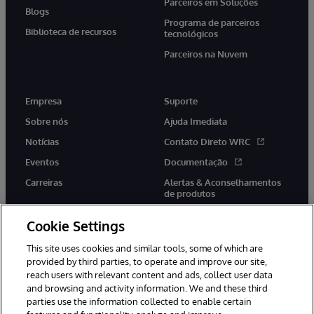
Parceiros em Soluções
Blogs
Programa de parceiros
Biblioteca de recursos
tecnológicos
Parceiros na Nuvem
Empresa
Suporte
Sobre nós
Ajuda Imediata
Notícias
Contato Direto WRC
Eventos
Documentação
Carreiras
Alertas & Aconselhamentos
de produtos
Cookie Settings
This site uses cookies and similar tools, some of which are
provided by third parties, to operate and improve our site,
twitter
youtube
facebook
linkedin
reach users with relevant content and ads, collect user data
and browsing and activity information. We and these third
parties use the information collected to enable certain