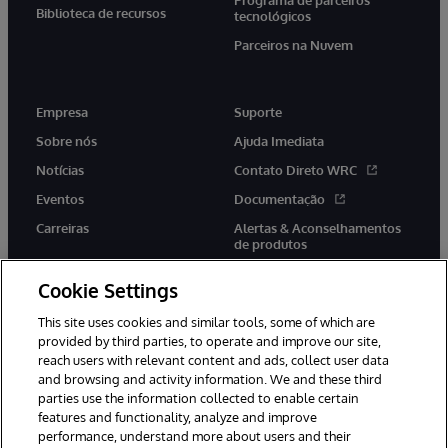
Biblioteca de recursos
tecnológicos
Parceiros na Nuvem
Empresa
Suporte
Sobre nós
Ajuda Imediata
Notícias
Contato Direto WRC
Eventos
Documentação
Carreiras
Alertas & Aconselhamentos
de produtos
Cookie Settings
This site uses cookies and similar tools, some of which are
provided by third parties, to operate and improve our site,
twitter
youtube
facebook
linkedin
reach users with relevant content and ads, collect user data
and browsing and activity information. We and these third
parties use the information collected to enable certain
features and functionality, analyze and improve
performance, understand more about users and their
© 1996-2022 InterSystems Corporation, Boston, MA. Todos os