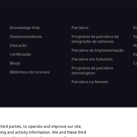
Knowledge Hub
Parceiros
E
Desenvolvedores
Programa de parceiros de
S
integração de sistemas
Educação
N
Parceiros de Implementação
Certificação
E
Parceiros em Soluções
Blogs
C
Programa de parceiros
Biblioteca de recursos
tecnológicos
Parceiros na Nuvem
third parties, to operate and improve our site,
ing and activity information. We and these third