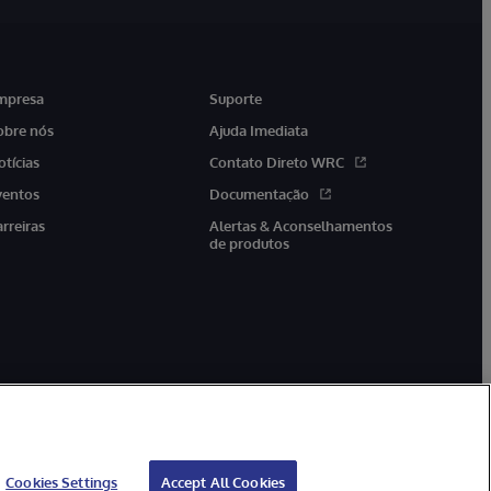
mpresa
Suporte
obre nós
Ajuda Imediata
otícias
Contato Direto WRC
ventos
Documentação
arreiras
Alertas & Aconselhamentos
de produtos
Cookies Settings
Accept All Cookies