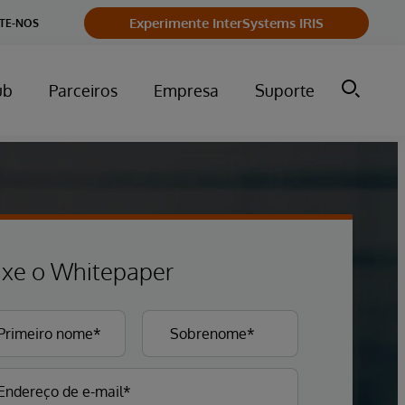
Experimente InterSystems IRIS
TE-NOS
ub
Parceiros
Empresa
Suporte
ixe o Whitepaper