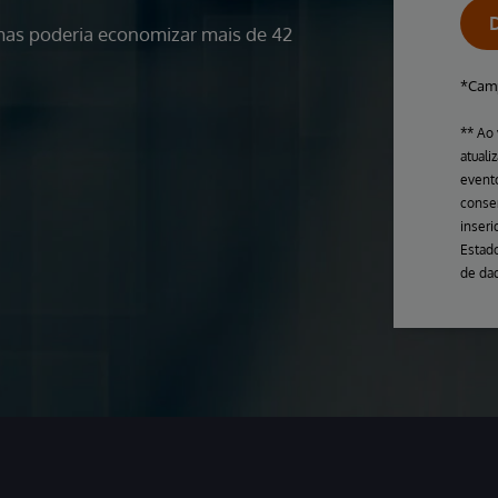
as poderia economizar mais de 42
*Camp
** Ao 
atuali
evento
conse
inser
Estado
de dad