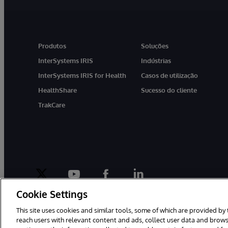
Produtos
Soluções
InterSystems IRIS
Indústrias
InterSystems IRIS for Health
Casos de utilização
HealthShare
Sucesso do cliente
TrakCare
twitter
youtube
facebook
linkedin
Cookie Settings
This site uses cookies and similar tools, some of which are provided by 
reach users with relevant content and ads, collect user data and brows