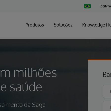
Change
CONTA
Country
Produtos
Soluções
Knowledge H
am milhões
Ba
de saúde
escimento da Sage