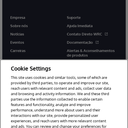
Empresa
Suporte
Sobre nós
Ajuda Imediata
Notícias
Contato Direto WRC
Eventos
Documentação
Carreiras
Alertas & Aconselhamentos
de produtos
Cookie Settings
This site uses cookies and similar tools, some of which are
provided by third parties, to operate and improve our site,
twitter
youtube
facebook
linkedin
reach users with relevant content and ads, collect user data
and browsing and activity information. We and these third
parties use the information collected to enable certain
features and functionality, analyze and improve
performance, understand more about users and their
© 1996-2022 InterSystems Corporation, Boston, MA. Todos os
direitos reservados.
interactions with our site, provide personalized user
experiences, and reach users with more relevant content
Avisos/Termos & Condições
Declaração de Privacidade
and ads. You can review and change your preferences for