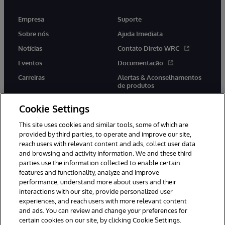
Empresa
Suporte
Sobre nós
Ajuda Imediata
Notícias
Contato Direto WRC
Eventos
Documentação
Carreiras
Alertas & Aconselhamentos
de produtos
Cookie Settings
This site uses cookies and similar tools, some of which are
provided by third parties, to operate and improve our site,
twitter
youtube
facebook
linkedin
reach users with relevant content and ads, collect user data
and browsing and activity information. We and these third
parties use the information collected to enable certain
features and functionality, analyze and improve
performance, understand more about users and their
© 1996-2022 InterSystems Corporation, Boston, MA. Todos os
direitos reservados.
interactions with our site, provide personalized user
experiences, and reach users with more relevant content
Avisos/Termos & Condições
Declaração de Privacidade
and ads. You can review and change your preferences for
Garantia
Acessibilidade
certain cookies on our site, by clicking Cookie Settings.