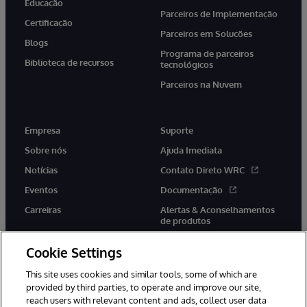
Educação
Parceiros de Implementação
Certificação
Parceiros em Soluções
Blogs
Programa de parceiros
Biblioteca de recursos
tecnológicos
Parceiros na Nuvem
Empresa
Suporte
Sobre nós
Ajuda Imediata
Notícias
Contato Direto WRC
Eventos
Documentação
Carreiras
Alertas & Aconselhamentos
de produtos
Cookie Settings
This site uses cookies and similar tools, some of which are
provided by third parties, to operate and improve our site,
twitter
youtube
facebook
linkedin
reach users with relevant content and ads, collect user data