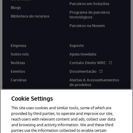
Parceiros em Soluções
Blogs
Programa de parceiros
Biblioteca de recursos
tecnológicos
Parceiros na Nuvem
Empresa
Suporte
Sobre nós
Ajuda Imediata
Notícias
Contato Direto WRC
Eventos
Documentação
Carreiras
Alertas & Aconselhamentos
de produtos
Cookie Settings
This site uses cookies and similar tools, some of which are
provided by third parties, to operate and improve our site,
twitter
youtube
facebook
linkedin
reach users with relevant content and ads, collect user data
and browsing and activity information. We and these third
parties use the information collected to enable certain