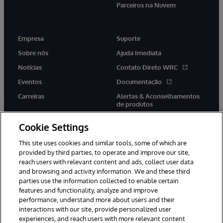
Parceiros na Nuvem
Empresa
Suporte
Sobre nós
Ajuda Imediata
Notícias
Contato Direto WRC
Eventos
Documentação
Carreiras
Alertas & Aconselhamentos
de produtos
Cookie Settings
This site uses cookies and similar tools, some of which are
provided by third parties, to operate and improve our site,
twitter
youtube
facebook
linkedin
reach users with relevant content and ads, collect user data
and browsing and activity information. We and these third
parties use the information collected to enable certain
features and functionality, analyze and improve
performance, understand more about users and their
© 1996-2022 InterSystems Corporation, Boston, MA. Todos os
direitos reservados.
interactions with our site, provide personalized user
experiences, and reach users with more relevant content