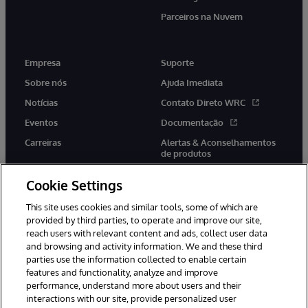
Parceiros na Nuvem
Empresa
Suporte
Sobre nós
Ajuda Imediata
Notícias
Contato Direto WRC
Eventos
Documentação
Carreiras
Alertas & Aconselhamentos
de produtos
Cookie Settings
This site uses cookies and similar tools, some of which are
provided by third parties, to operate and improve our site,
twitter
youtube
facebook
linkedin
reach users with relevant content and ads, collect user data
and browsing and activity information. We and these third
parties use the information collected to enable certain
features and functionality, analyze and improve
performance, understand more about users and their
© 1996-2022 InterSystems Corporation, Boston, MA. Todos os
direitos reservados.
interactions with our site, provide personalized user