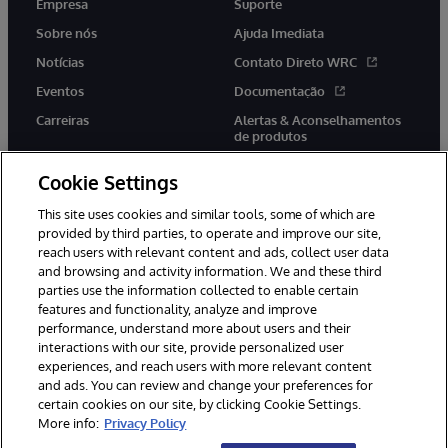
Empresa
Suporte
Sobre nós
Ajuda Imediata
Notícias
Contato Direto WRC
Eventos
Documentação
Carreiras
Alertas & Aconselhamentos
de produtos
Cookie Settings
This site uses cookies and similar tools, some of which are
provided by third parties, to operate and improve our site,
twitter
youtube
facebook
linkedin
reach users with relevant content and ads, collect user data
and browsing and activity information. We and these third
parties use the information collected to enable certain
features and functionality, analyze and improve
performance, understand more about users and their
© 1996-2022 InterSystems Corporation, Boston, MA. Todos os
direitos reservados.
interactions with our site, provide personalized user
experiences, and reach users with more relevant content
Avisos/Termos & Condições
Declaração de Privacidade
and ads. You can review and change your preferences for
Garantia
Acessibilidade
certain cookies on our site, by clicking Cookie Settings.
More info:
Privacy Policy