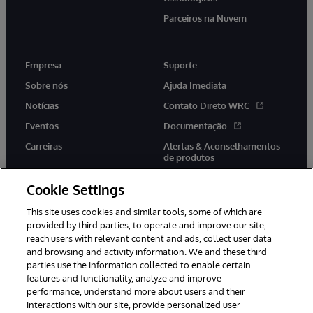
Parceiros na Nuvem
Empresa
Suporte
Sobre nós
Ajuda Imediata
Notícias
Contato Direto WRC
Eventos
Documentação
Carreiras
Alertas & Aconselhamentos
de produtos
Cookie Settings
This site uses cookies and similar tools, some of which are
provided by third parties, to operate and improve our site,
twitter
youtube
facebook
linkedin
reach users with relevant content and ads, collect user data
and browsing and activity information. We and these third
parties use the information collected to enable certain
features and functionality, analyze and improve
performance, understand more about users and their
© 1996-2022 InterSystems Corporation, Boston, MA. Todos os
direitos reservados.
interactions with our site, provide personalized user