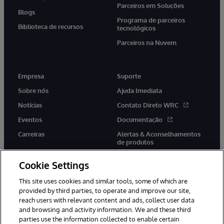
Parceiros em Soluções
Blogs
Programa de parceiros
Biblioteca de recursos
tecnológicos
Parceiros na Nuvem
Empresa
Suporte
Sobre nós
Ajuda Imediata
Notícias
Contato Direto WRC
Eventos
Documentação
Carreiras
Alertas & Aconselhamentos
de produtos
Cookie Settings
This site uses cookies and similar tools, some of which are
provided by third parties, to operate and improve our site,
twitter
youtube
facebook
linkedin
reach users with relevant content and ads, collect user data
and browsing and activity information. We and these third
parties use the information collected to enable certain