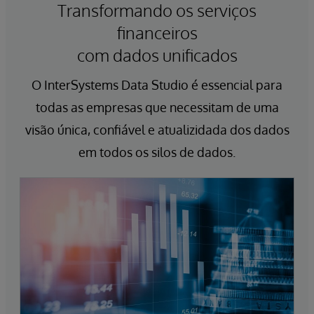
Transformando os serviços
inviolável com os mandatos internos e
regulamentares.
financeiros
com dados unificados
O InterSystems Data Studio é essencial para
todas as empresas que necessitam de uma
visão única, confiável e atualizidada dos dados
em todos os silos de dados.