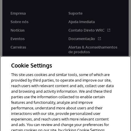
Empresa
Suporte
Sobre nós
Ajuda Imediata
Notícias
Contato Direto WRC
Eventos
Documentação
Carreiras
Alertas & Aconselhamentos
de produtos
Cookie Settings
This site uses cookies and similar tools, some of which are
provided by third parties, to operate and improve our site,
twitter
youtube
facebook
linkedin
reach users with relevant content and ads, collect user data
and browsing and activity information. We and these third
parties use the information collected to enable certain
features and functionality, analyze and improve
performance, understand more about users and their
© 1996-2022 InterSystems Corporation, Boston, MA. Todos os
direitos reservados.
interactions with our site, provide personalized user
experiences, and reach users with more relevant content
Avisos/Termos & Condições
Declaração de Privacidade
and ads. You can review and change your preferences for
Garantia
Acessibilidade
certain cookies on our site, by clicking Cookie Settings.