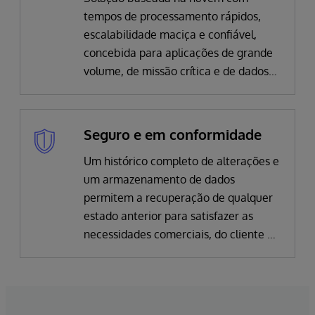
tempos de processamento rápidos,
escalabilidade maciça e confiável,
concebida para aplicações de grande
volume, de missão crítica e de dados
intensivos que se ligam a fontes de
dados em tempo real, minimizando a
latência.
Seguro e em conformidade
Um histórico completo de alterações e
um armazenamento de dados
permitem a recuperação de qualquer
estado anterior para satisfazer as
necessidades comerciais, do cliente e
de conformidade regulamentar. A
autenticação, encriptação, autorização
e auditabilidade incorporadas
asseguram uma conformidade