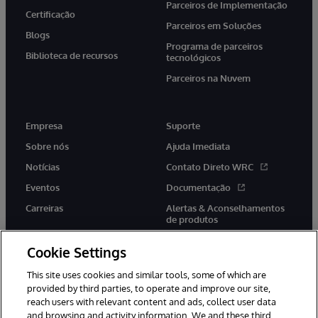
Parceiros de Implementação
Certificação
Parceiros em Soluções
Blogs
Programa de parceiros
Biblioteca de recursos
tecnológicos
Parceiros na Nuvem
Empresa
Suporte
Sobre nós
Ajuda Imediata
Notícias
Contato Direto WRC
Eventos
Documentação
Carreiras
Alertas & Aconselhamentos
de produtos
Cookie Settings
This site uses cookies and similar tools, some of which are
provided by third parties, to operate and improve our site,
twitter
youtube
facebook
linkedin
reach users with relevant content and ads, collect user data
and browsing and activity information. We and these third