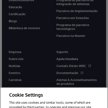
integração de sistemas
Educação
Parceiros de Implementação
Certificação
Parceiros em Soluções
Blogs
Programa de parceiros
Biblioteca de recursos
tecnológicos
Parceiros na Nuvem
Empresa
Suporte
Sobre nós
Ajuda Imediata
Notícias
Contato Direto WRC
Eventos
Documentação
Carreiras
Alertas & Aconselhamentos
de produtos
Cookie Settings
This site uses cookies and similar tools, some of which are
provided by third parties, to operate and improve our site,