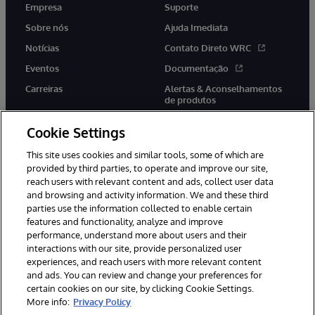
Empresa
Suporte
Sobre nós
Ajuda Imediata
Notícias
Contato Direto WRC
Eventos
Documentação
Carreiras
Alertas & Aconselhamentos
de produtos
Cookie Settings
This site uses cookies and similar tools, some of which are
provided by third parties, to operate and improve our site,
twitter
youtube
facebook
linkedin
reach users with relevant content and ads, collect user data
and browsing and activity information. We and these third
parties use the information collected to enable certain
features and functionality, analyze and improve
performance, understand more about users and their
© 1996-2022 InterSystems Corporation, Boston, MA. Todos os
interactions with our site, provide personalized user
direitos reservados.
experiences, and reach users with more relevant content
Avisos/Termos & Condições
Declaração de Privacidade
and ads. You can review and change your preferences for
Garantia
Acessibilidade
certain cookies on our site, by clicking Cookie Settings.
More info:
Privacy Policy