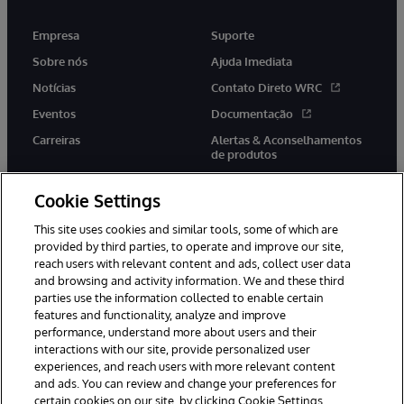
Empresa
Suporte
Sobre nós
Ajuda Imediata
Notícias
Contato Direto WRC
Eventos
Documentação
Carreiras
Alertas & Aconselhamentos
de produtos
Cookie Settings
This site uses cookies and similar tools, some of which are
provided by third parties, to operate and improve our site,
twitter
youtube
facebook
linkedin
reach users with relevant content and ads, collect user data
and browsing and activity information. We and these third
parties use the information collected to enable certain
features and functionality, analyze and improve
© 1996-2022 InterSystems Corporation, Boston, MA. Todos os
performance, understand more about users and their
direitos reservados.
interactions with our site, provide personalized user
experiences, and reach users with more relevant content
Avisos/Termos & Condições
Declaração de Privacidade
and ads. You can review and change your preferences for
Garantia
Acessibilidade
certain cookies on our site, by clicking Cookie Settings.