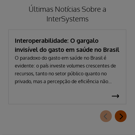
Últimas Notícias Sobre a
InterSystems
Interoperabilidade: O gargalo
invisível do gasto em saúde no Brasil
O paradoxo do gasto em saúde no Brasil é
evidente: o país investe volumes crescentes de
recursos, tanto no setor público quanto no
privado, mas a percepção de eficiência não
acompanha esse avanço. Em 2024, o gasto
público atingiu 5,03% do PIB, impulsionado por
despesas hospitalares que cresceram quase 15%
em termos nominais. Na saúde suplementar, a
pressão dos custos é intensificada pela inflação
médica, que permanece em patamares