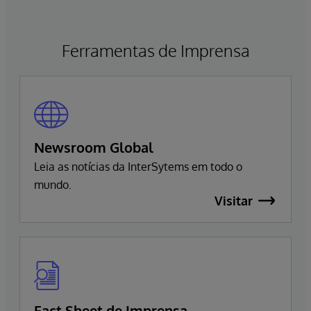
elevados no pós-pandemia. Apesar dessas cifras,
filas persistem e informações cruciais não
circulam, resultando em decisões tomadas com
Ferramentas de Imprensa
base em visões parciais da trajetória do
paciente.
Newsroom Global
Leia as notícias da InterSytems em todo o
mundo.
Visitar
Fact Sheet de Imprensa