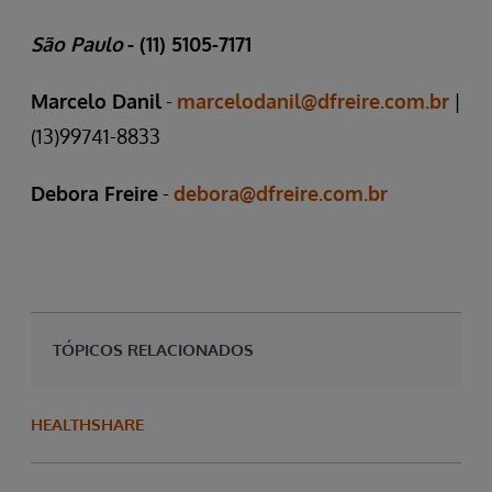
São Paulo
- (11) 5105-7171
Marcelo Danil
-
marcelodanil@dfreire.com.br
|
(13)99741-8833
Debora Freire
-
debora@dfreire.com.br
TÓPICOS RELACIONADOS
HEALTHSHARE