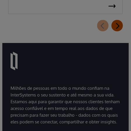
público atingiu 5,03% do PIB, impulsionado por
despesas hospitalares que cresceram quase 15%
em termos nominais. Na saúde suplementar, a
pressão dos custos é intensificada pela inflação
médica, que permanece em patamares
elevados no pós-pandemia. Apesar dessas cifras,
filas persistem e informações cruciais não
circulam, resultando em decisões tomadas com
base em visões parciais da trajetória do
paciente.
Milhões de pessoas em todo o mundo confiam na
InterSystems o seu sustento e até mesmo a sua vida.
Estamos aqui para garantir que nossos clientes tenham
acesso confiável e em tempo real aos dados de que
precisam para fazer seu trabalho - dados com os quais
eles podem se conectar, compartilhar e obter insights.