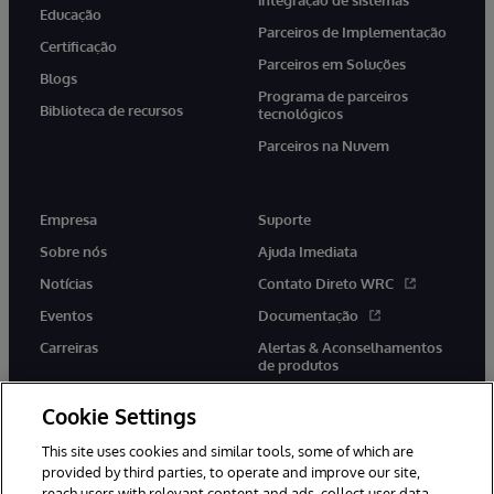
Educação
Parceiros de Implementação
Certificação
Parceiros em Soluções
Blogs
Programa de parceiros
Biblioteca de recursos
tecnológicos
Parceiros na Nuvem
Empresa
Suporte
Sobre nós
Ajuda Imediata
Notícias
Contato Direto WRC
Eventos
Documentação
Carreiras
Alertas & Aconselhamentos
de produtos
Cookie Settings
This site uses cookies and similar tools, some of which are
provided by third parties, to operate and improve our site,
twitter
youtube
facebook
linkedin
reach users with relevant content and ads, collect user data