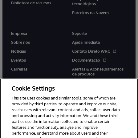
Biblioteca de recursos
tecnológicos
Parceiros na Nuvem
Empresa
Suporte
Sobre nós
Ajuda Imediata
Notícias
Contato Direto WRC
Eventos
Documentação
Carreiras
Alertas & Aconselhamentos
de produtos
Cookie Settings
This site uses cookies and similar tools, some of which are
provided by third parties, to operate and improve our site,
twitter
youtube
facebook
linkedin
reach users with relevant content and ads, collect user data
and browsing and activity information. We and these third
parties use the information collected to enable certain
features and functionality, analyze and improve
performance, understand more about users and their
© 1996-2022 InterSystems Corporation, Boston, MA. Todos os