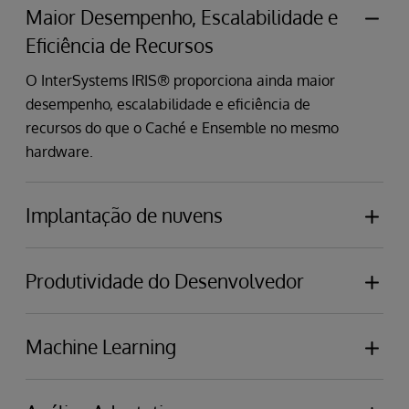
Maior Desempenho, Escalabilidade e
Eficiência de Recursos
O InterSystems IRIS® proporciona ainda maior
desempenho, escalabilidade e eficiência de
recursos do que o Caché e Ensemble no mesmo
hardware.
Implantação de nuvens
Agora, com o InterSystems IRIS, pode facilmente
implementar, configurar e gerir as suas aplicações
Produtividade do Desenvolvedor
nas nuvens públicas, incluindo AWS, GCP, Azure,
O InterSystems IRIS torna os desenvolvedores de
TenCent, em nuvens privadas e em ambientes
aplicações ainda mais produtivos com suporte
Machine Learning
híbridos.
integrado ao VS Code IDE, e suporte a uma gama
O IntegratedML® é uma nova capacidade dentro
de linguagens de desenvolvimento, incluindo
da InterSystems IRIS que permite aos seus