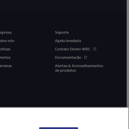
mpresa
Suporte
obre nós
Ajuda Imediata
otícias
Contato Direto WRC
ventos
Documentação
arreiras
Alertas & Aconselhamentos
de produtos