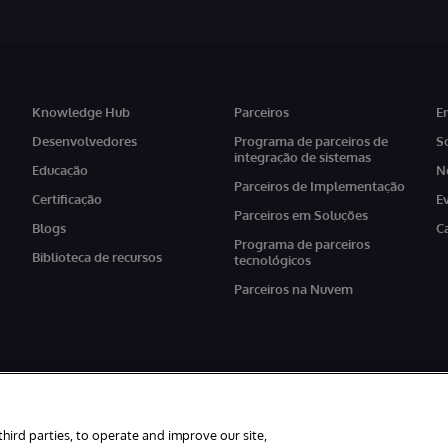
Knowledge Hub
Parceiros
E
Desenvolvedores
Programa de parceiros de
S
integração de sistemas
Educação
N
Parceiros de Implementação
Certificação
E
Parceiros em Soluções
Blogs
C
Programa de parceiros
Biblioteca de recursos
tecnológicos
Parceiros na Nuvem
third parties, to operate and improve our site,