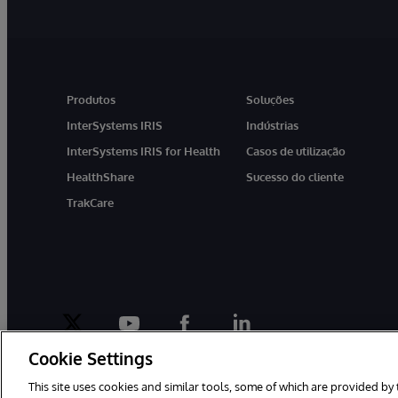
Produtos
Soluções
InterSystems IRIS
Indústrias
InterSystems IRIS for Health
Casos de utilização
HealthShare
Sucesso do cliente
TrakCare
twitter
youtube
facebook
linkedin
Cookie Settings
This site uses cookies and similar tools, some of which are provided by 