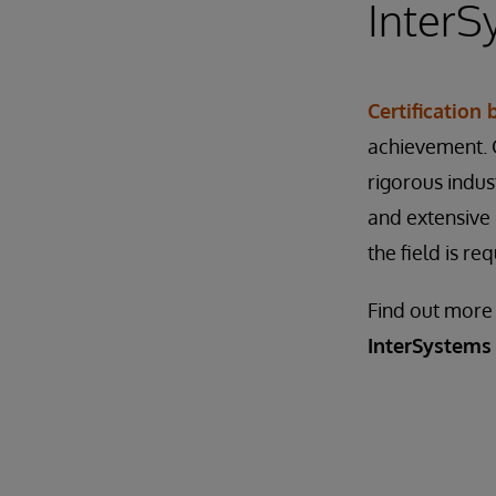
InterS
Certification
achievement. C
rigorous indu
and extensive 
the field is re
Find out more
InterSystems 