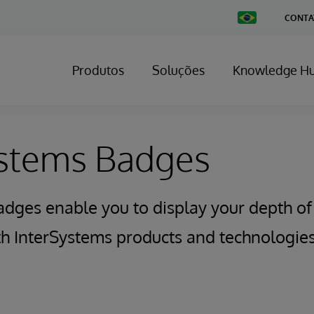
Change
CONTA
Country
Produtos
Soluções
Knowledge H
ystems Badges
adges enable you to display your depth o
ith InterSystems products and technologies