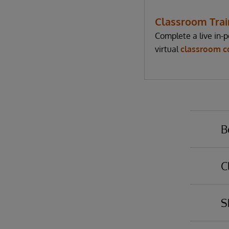
Classroom Trai
Complete a live in-p
virtual
classroom c
B
C
Yo
ba
S
em
Po
th