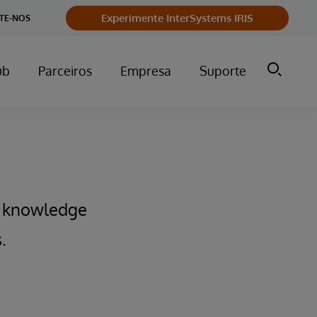
Experimente InterSystems IRIS
TE-NOS
ub
Parceiros
Empresa
Suporte
f knowledge
.