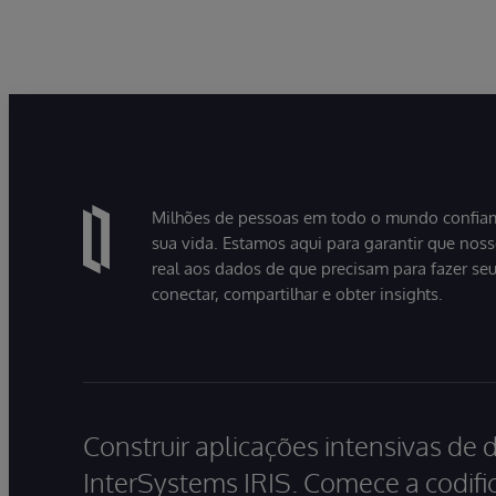
it
ba
Le
ac
Milhões de pessoas em todo o mundo confiam
sua vida. Estamos aqui para garantir que nos
real aos dados de que precisam para fazer se
conectar, compartilhar e obter insights.
Construir aplicações intensivas de 
InterSystems IRIS. Comece a codific