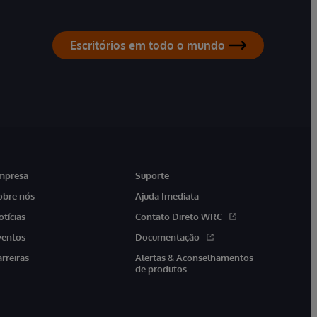
Escritórios em todo o mundo
mpresa
Suporte
obre nós
Ajuda Imediata
otícias
Contato Direto WRC
ventos
Documentação
arreiras
Alertas & Aconselhamentos
de produtos