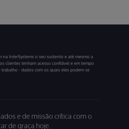
 to the signature line of your email. Keep in mind that not all
dges are considered certification, so please share
arn more about accepting a badge in Credly
cordingly.
 na InterSystems o seu sustento e até mesmo a
sos clientes tenham acesso confiável e em tempo
u trabalho - dados com os quais eles podem se
dados e de missão crítica com o
ar de graça hoje.