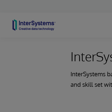
Skip to content
InterS
InterSystems b
and skill set w