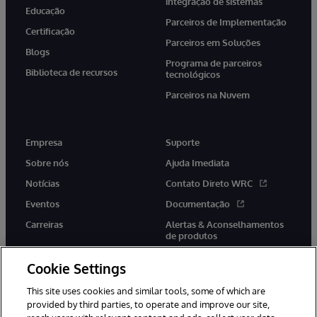
integração de sistemas
Educação
Parceiros de Implementação
Certificação
Parceiros em Soluções
Blogs
Programa de parceiros
Biblioteca de recursos
tecnológicos
Parceiros na Nuvem
Empresa
Suporte
Sobre nós
Ajuda Imediata
Notícias
Contato Direto WRC
Eventos
Documentação
Carreiras
Alertas & Aconselhamentos
de produtos
Cookie Settings
This site uses cookies and similar tools, some of which are
provided by third parties, to operate and improve our site,
twitter
youtube
facebook
linkedin