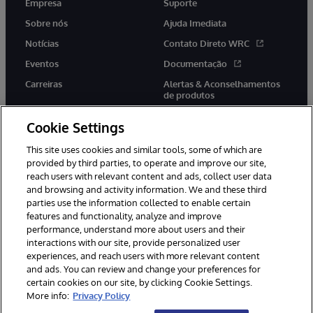
Empresa
Suporte
Sobre nós
Ajuda Imediata
Notícias
Contato Direto WRC
Eventos
Documentação
Carreiras
Alertas & Aconselhamentos
de produtos
Cookie Settings
This site uses cookies and similar tools, some of which are
provided by third parties, to operate and improve our site,
twitter
youtube
facebook
linkedin
reach users with relevant content and ads, collect user data
and browsing and activity information. We and these third
parties use the information collected to enable certain
features and functionality, analyze and improve
performance, understand more about users and their
© 1996-2022 InterSystems Corporation, Boston, MA. Todos os
direitos reservados.
interactions with our site, provide personalized user
experiences, and reach users with more relevant content
Avisos/Termos & Condições
Declaração de Privacidade
and ads. You can review and change your preferences for
Garantia
Acessibilidade
certain cookies on our site, by clicking Cookie Settings.
More info:
Privacy Policy