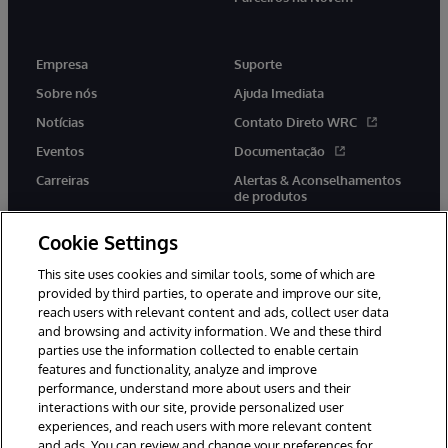
Empresa
Suporte
Sobre nós
Ajuda Imediata
Notícias
Contato Direto WRC
Eventos
Documentação
Carreiras
Alertas & Aconselhamentos
de produtos
Cookie Settings
This site uses cookies and similar tools, some of which are
provided by third parties, to operate and improve our site,
twitter
youtube
facebook
linkedin
reach users with relevant content and ads, collect user data
and browsing and activity information. We and these third
parties use the information collected to enable certain
features and functionality, analyze and improve
performance, understand more about users and their
© 1996-2022 InterSystems Corporation, Boston, MA. Todos os
direitos reservados.
interactions with our site, provide personalized user
experiences, and reach users with more relevant content
Avisos/Termos & Condições
Declaração de Privacidade
and ads. You can review and change your preferences for