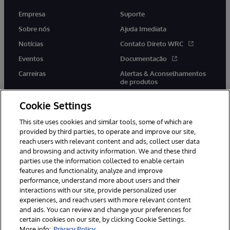
Empresa
Suporte
Sobre nós
Ajuda Imediata
Notícias
Contato Direto WRC
Eventos
Documentação
Carreiras
Alertas & Aconselhamentos
de produtos
Cookie Settings
This site uses cookies and similar tools, some of which are
provided by third parties, to operate and improve our site,
twitter
youtube
facebook
linkedin
reach users with relevant content and ads, collect user data
and browsing and activity information. We and these third
parties use the information collected to enable certain
features and functionality, analyze and improve
performance, understand more about users and their
© 1996-2022 InterSystems Corporation, Boston, MA. Todos os
direitos reservados.
interactions with our site, provide personalized user
experiences, and reach users with more relevant content
Avisos/Termos & Condições
Declaração de Privacidade
and ads. You can review and change your preferences for
Garantia
Acessibilidade
certain cookies on our site, by clicking Cookie Settings.
More info:
Privacy Policy