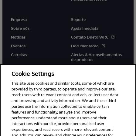
Empresa
Suporte
Sobre nós
Ajuda Imediata
Notícias
Contato Direto WRC
Eventos
Documentação
Carreiras
Alertas & Aconselhamentos
de produtos
Cookie Settings
This site uses cookies and similar tools, some of which are
provided by third parties, to operate and improve our site,
twitter
youtube
facebook
linkedin
reach users with relevant content and ads, collect user data
and browsing and activity information. We and these third
parties use the information collected to enable certain
features and functionality, analyze and improve
performance, understand more about users and their
© 1996-2022 InterSystems Corporation, Boston, MA. Todos os
direitos reservados.
interactions with our site, provide personalized user
experiences, and reach users with more relevant content
Avisos/Termos & Condições
Declaração de Privacidade
and ads. You can review and change your preferences for