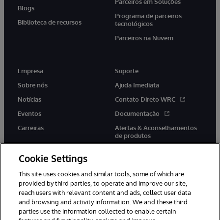
Parceiros em Soluções
Blogs
Programa de parceiros
Biblioteca de recursos
tecnológicos
Parceiros na Nuvem
Empresa
Suporte
Sobre nós
Ajuda Imediata
Notícias
Contato Direto WRC
Eventos
Documentação
Carreiras
Alertas & Aconselhamentos
de produtos
Cookie Settings
This site uses cookies and similar tools, some of which are
provided by third parties, to operate and improve our site,
twitter
youtube
facebook
linkedin
reach users with relevant content and ads, collect user data
and browsing and activity information. We and these third
parties use the information collected to enable certain