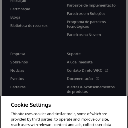
Educação
Parceiros de Implementação
Certificação
Parceiros em Soluções
Blogs
Programa de parceiros
Biblioteca de recursos
tecnológicos
Parceiros na Nuvem
Empresa
Suporte
Sobre nós
Ajuda Imediata
Notícias
Contato Direto WRC
Eventos
Documentação
Carreiras
Alertas & Aconselhamentos
de produtos
Cookie Settings
This site uses cookies and similar tools, some of which are
provided by third parties, to operate and improve our site,
twitter
youtube
facebook
linkedin
reach users with relevant content and ads, collect user data