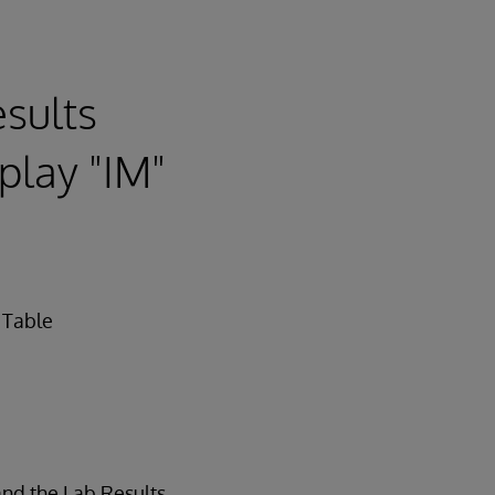
esults
splay "IM"
s Table
and the Lab Results