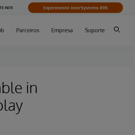
Experimente InterSystems IRIS
TE-NOS
ub
Parceiros
Empresa
Suporte
ble in
play