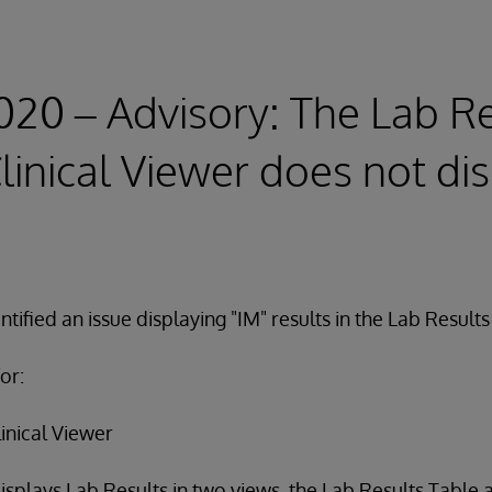
020 – Advisory: The Lab R
Clinical Viewer does not di
tified an issue displaying "IM" results in the Lab Result
or:
inical Viewer
displays Lab Results in two views, the Lab Results Table 