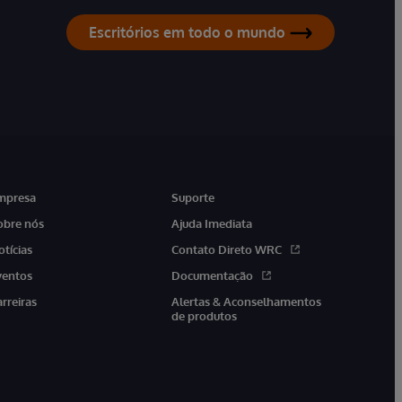
Escritórios em todo o mundo
mpresa
Suporte
obre nós
Ajuda Imediata
otícias
Contato Direto WRC
ventos
Documentação
arreiras
Alertas & Aconselhamentos
de produtos