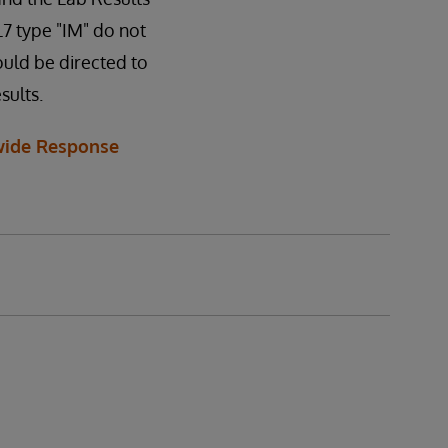
L7 type "IM" do not
ould be directed to
sults.
ide Response