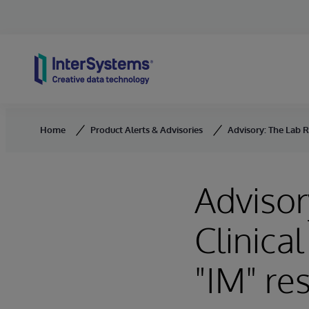
Skip to content
Home
Product Alerts & Advisories
Advisory: The Lab Re
Advisor
Clinica
"IM" res