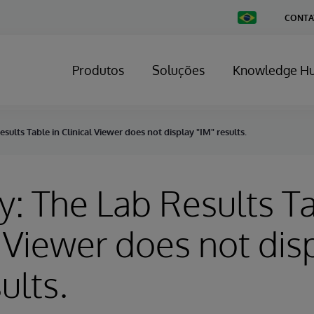
Change
CONTA
Country
Produtos
Soluções
Knowledge H
sults Table in Clinical Viewer does not display "IM" results.
y: The Lab Results Ta
l Viewer does not dis
ults.