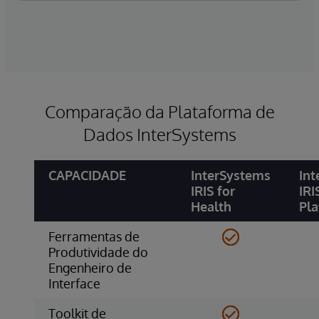
Um modelo normalizado de mensagens de saúde
trabalho em todo o continuum de cuidados.
proporciona transformações extensíveis pré-
construídas entre todas as representações de
dados padrão modernos e antigos.
Comparação da Plataforma de
Dados InterSystems
CAPACIDADE
InterSystems
Int
IRIS for
IRI
Health
Pl
Ferramentas de
Produtividade do
Engenheiro de
Interface
Toolkit de