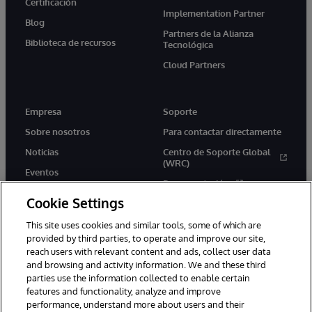
Certificación
Implementation Partner
Blog
Partners de la Alianza
Biblioteca de recursos
Tecnológica
Cloud Partners
Empresa
Soporte
Sobre nosotros
Para contactar directamente
Noticias
Centro de Soporte Global
(WRC)
Eventos
Documentación
Empleo
Cookie Settings
Product Alerts &amp;
Advisories
This site uses cookies and similar tools, some of which are
provided by third parties, to operate and improve our site,
reach users with relevant content and ads, collect user data
and browsing and activity information. We and these third
parties use the information collected to enable certain
features and functionality, analyze and improve
performance, understand more about users and their
1996-2026 InterSystems Corporation, Boston, MA. Todos los