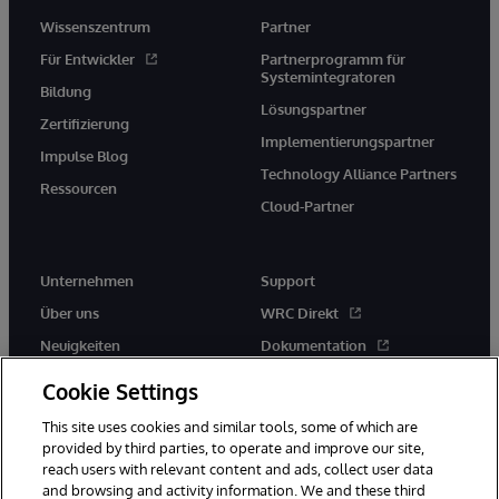
Wissenszentrum
Partner
Für Entwickler
Partnerprogramm für
Systemintegratoren
Bildung
Lösungspartner
Zertifizierung
Implementierungspartner
Impulse Blog
Technology Alliance Partners
Ressourcen
Cloud-Partner
Unternehmen
Support
Über uns
WRC Direkt
Neuigkeiten
Dokumentation
Veranstaltungen
Produktwarnungen und -
Cookie Settings
hinweise
Karriere
This site uses cookies and similar tools, some of which are
provided by third parties, to operate and improve our site,
reach users with relevant content and ads, collect user data
and browsing and activity information. We and these third